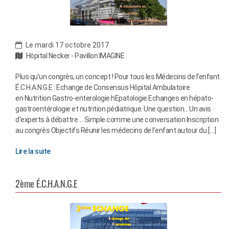
Le mardi 17 octobre 2017
Hôpital Necker - Pavillon IMAGINE
Plus qu’un congrès, un concept ! Pour tous les Médecins de l'enfant.
É.C.H.A.N.G.E : Echange de Consensus Hôpital Ambulatoire
en Nutrition Gastro-enterologie hEpatologie Echanges en hépato-
gastroentérologie et nutrition pédiatrique. Une question... Un avis
d'experts à débattre ... Simple comme une conversation Inscription
au congrès Objectifs Réunir les médecins de l’enfant autour du […]
Lire la suite
2ème É.C.H.A.N.G.E