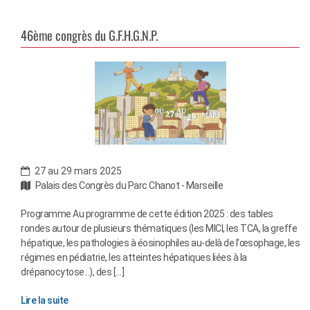
46ème congrès du G.F.H.G.N.P.
27 au 29 mars 2025
Palais des Congrès du Parc Chanot - Marseille
Programme Au programme de cette édition 2025 : des tables
rondes autour de plusieurs thématiques (les MICI, les TCA, la greffe
hépatique, les pathologies à éosinophiles au-delà de l'œsophage, les
régimes en pédiatrie, les atteintes hépatiques liées à la
drépanocytose...), des […]
Lire la suite