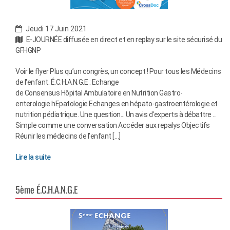
Jeudi 17 Juin 2021
E-JOURNÉE diffusée en direct et en replay sur le site sécurisé du
GFHGNP
Voir le flyer Plus qu’un congrès, un concept ! Pour tous les Médecins
de l'enfant. É.C.H.A.N.G.E : Echange
de Consensus Hôpital Ambulatoire en Nutrition Gastro-
enterologie hEpatologie Echanges en hépato-gastroentérologie et
nutrition pédiatrique. Une question... Un avis d'experts à débattre ...
Simple comme une conversation Accéder aux repalys Objectifs
Réunir les médecins de l’enfant […]
Lire la suite
5ème É.C.H.A.N.G.E