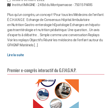
Institut IMAGINE - 24 Bd du Montparnasse - 75015 PARIS
Plus qu’un congrès, un concept ! Pour tous les Médecins de l'enfant.
É.C.H.A.N.G.E : Echange de Consensus Hôpital Ambulatoire
en Nutrition Gastro-enterologie hEpatologie Echanges en hépato-
gastroentérologie et nutrition pédiatrique. Une question... Un avis
d'experts à débattre ... Simple comme une conversation Replays
Voir les replays Objectifs Réunir les médecins de l’enfant autour du
GFHGNP. Matériels […]
Lire la suite
Premier e-congrès interactif du G.F.H.G.N.P.