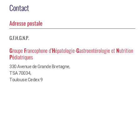
Contact
Adresse postale
G.F.H.G.N.P.
G
roupe
F
rancophone d’
H
épatologie-
G
astroentérologie et
N
utrition
P
édiatriques
330 Avenue de Grande Bretagne,
TSA 70034,
Toulouse Cedex 9