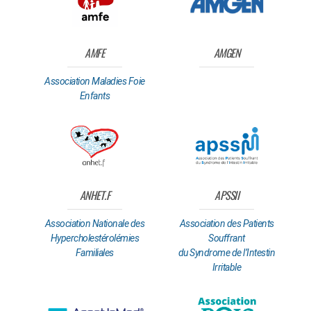
AMFE
AMGEN
Association Maladies Foie
Enfants
ANHET.F
APSSII
Association Nationale des
Association des Patients
Hypercholestérolémies
Souffrant
Familiales
du Syndrome de l’Intestin
Irritable