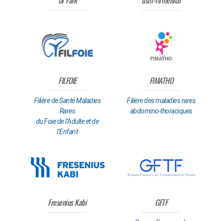
FILFOIE
FIMATHO
Filière de Santé Maladies
Filière des maladies rares
Rares
abdomino-thoraciques
du Foie de l’Adulte et de
l’Enfant
Fresenius Kabi
GFTF