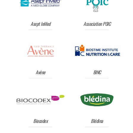
Asept InMed
Association POIC
Avène
BINC
Biocodex
Blédina