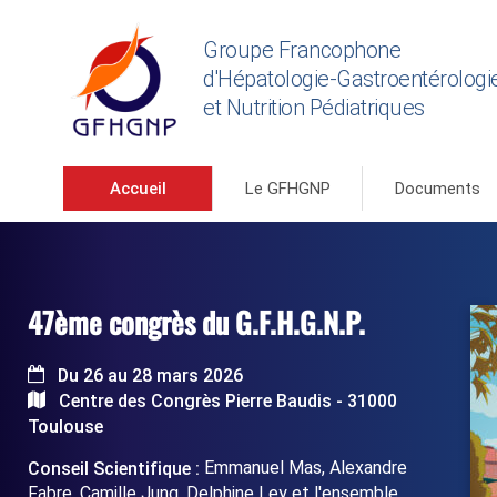
Groupe Francophone
d'Hépatologie-Gastroentérologi
et Nutrition Pédiatriques
Accueil
Le GFHGNP
Documents
47ème congrès du G.F.H.G.N.P.
Du 26 au 28 mars 2026
Centre des Congrès Pierre Baudis - 31000
Toulouse
Emmanuel Mas, Alexandre
Conseil Scientifique :
Fabre, Camille Jung, Delphine Ley et l'ensemble