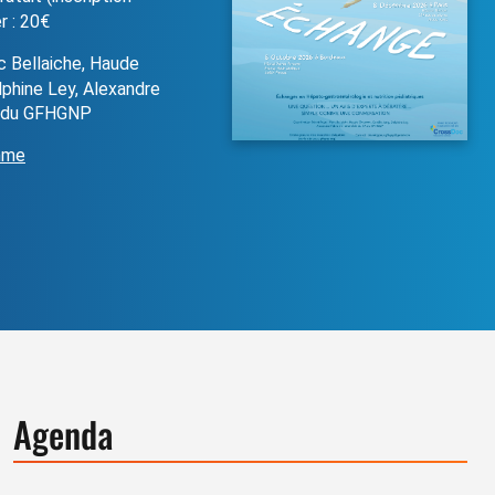
r : 20€
 Bellaiche, Haude
lphine Ley, Alexandre
A du GFHGNP
mme
Agenda