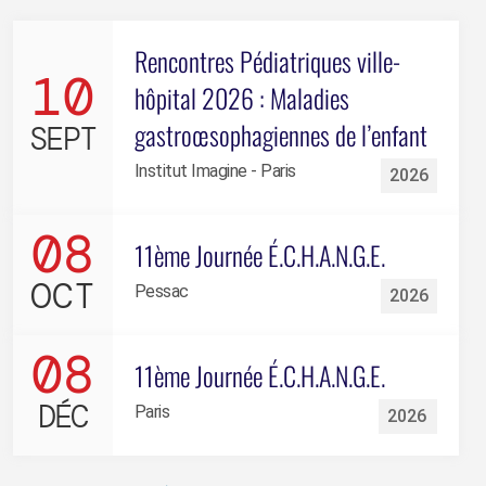
Rencontres Pédiatriques ville-
10
hôpital 2026 : Maladies
gastroœsophagiennes de l’enfant
SEPT
Institut Imagine - Paris
2026
08
11ème Journée É.C.H.A.N.G.E.
OCT
Pessac
2026
08
11ème Journée É.C.H.A.N.G.E.
DÉC
Paris
2026