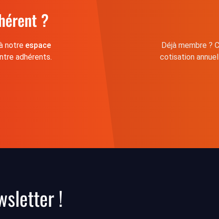
hérent ?
 à notre
espace
Déjà membre ? C
ntre adhérents.
cotisation annue
sletter !