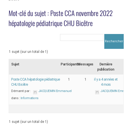
Mot-clé du sujet : Poste CCA novembre 2022
hépatologie pédiatrique CHU Bicêtre
1 sujet (sur un total de 1)
Sujet
Participants
Messages
Dernière
publication
Poste CCA hépatologie pédiatrique
1
1
il y a 4 années et
CHU Bicêtre
4 mois
Démarré par :
JACQUEMIN Emmanuel
JACQUEMIN Emma
dans :
Informations
1 sujet (sur un total de 1)