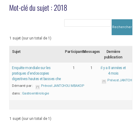
Mot-clé du sujet : 2018
1 sujet (sur un total de 1)
Sujet
Participants
Messages
Dernière
publication
Enquête mondiale sur les
1
1
il y a 8 années et
pratiques d'endoscopies
4 mois
digestives hautes et basses che
Prévost JANTCHO
Démarré par :
Prévost JANTCHOU MBAKOP
dans :
Gastroentérologie
1 sujet (sur un total de 1)