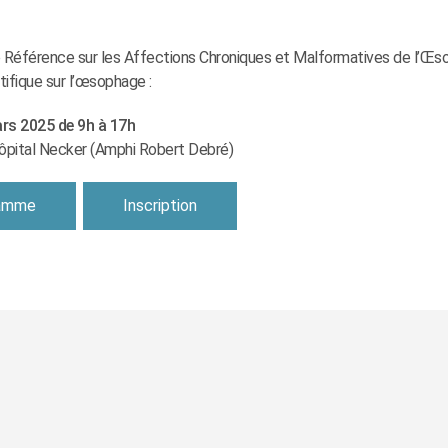
 Référence sur les Affections Chroniques et Malformatives de l’Œs
tifique sur l’œsophage :
ars 2025 de 9h à 17h
’hôpital Necker (Amphi Robert Debré)
amme
Inscription