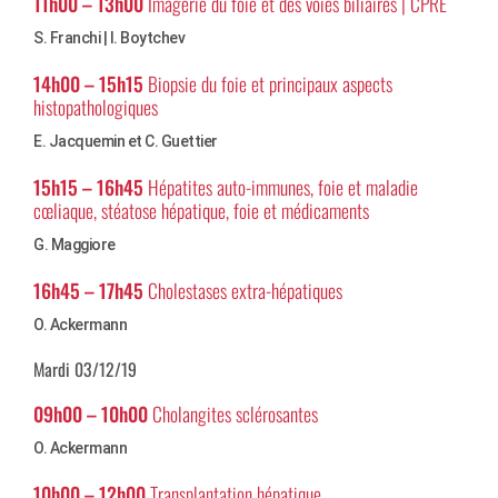
11h00 – 13h00
Imagerie du foie et des voies biliaires | CPRE
S. Franchi | I. Boytchev
14h00 – 15h15
Biopsie du foie et principaux aspects
histopathologiques
E. Jacquemin et C. Guettier
15h15 – 16h45
Hépatites auto-immunes, foie et maladie
cœliaque, stéatose hépatique, foie et médicaments
G. Maggiore
16h45 – 17h45
Cholestases extra-hépatiques
O. Ackermann
Mardi 03/12/19
09h00 – 10h00
Cholangites sclérosantes
O. Ackermann
10h00 – 12h00
Transplantation hépatique